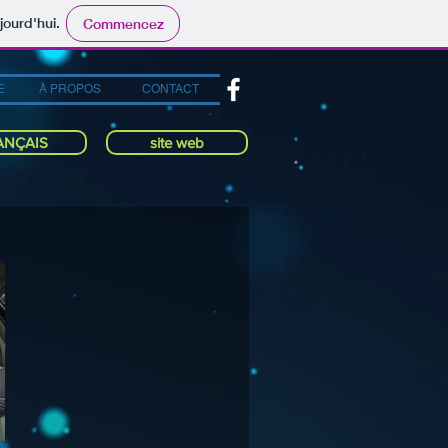
jourd'hui.
Commencez
E
À PROPOS
CONTACT
ANÇAIS
site web