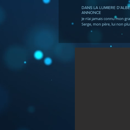
DANS LA LUMIERE D'ALBE
ANNONCE
Je n’ai jamais connu mon gr
Serge, mon père, lui non plus
connu. Je n’ai jamais eu le ré
disparition d’Albert, seule
d’histoires et des anecdotes 
sédimenter en moi : gendar
torturé, déporté, mort en dé
certitudes et des inconnues 
J'ai fait ce film pour assemb
l’histoire, reconstruire le p
au plus près la vérité. Trans
ce n’est pas seulement faire
des faits, ce n’est pas seul
photographies aux légendes
transmission nécessite quel
conséquent et de plus accom
réaliser ensemble sans doute. - vers
Française :
www.vimeo.com/ondemand/
- English version :
www.vimeo.com/ondemand/f