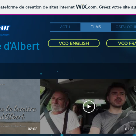
lateforme de création de sites internet
.com
. Créez votre site au
ACTU
FILMS
CATALOGU
 d'Albert
VOD ENGLISH
VOD FR
02:02
01:23