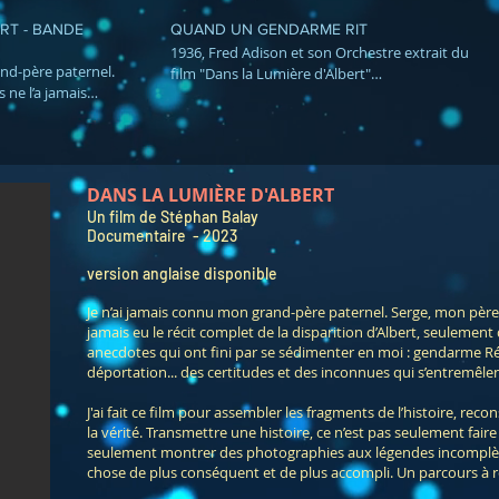
RT - BANDE
QUAND UN GENDARME RIT
1936, Fred Adison et son Orchestre extrait du
and-père paternel.
film "Dans la Lumière d'Albert"
 ne l’a jamais
https://vimeo.com/ondemand/danslalumieredalb
cit complet de la
ment des fragments
qui ont fini par se
me Résistant,
DANS LA LUMIÈRE D'ALBERT
portation... des
Un film de Stéphan Balay
qui s’entremêlent.
Documentaire - 2023
ler les fragments de
uzzle et approcher
version anglaise disponible
mettre une histoire,
 un exposé détaillé
Je n’ai jamais connu mon grand-père paternel. Serge, mon père, l
ement montrer des
jamais eu le récit complet de la disparition d’Albert, seulement
 incomplètes. La
anecdotes qui ont fini par se sédimenter en moi : gendarme Ré
que chose de plus
déportation... des certitudes et des inconnues qui s’entremêlen
pli. Un parcours à
ion
J'ai fait ce film pour assembler les fragments de l’histoire, rec
la vérité. Transmettre une histoire, ce n’est pas seulement faire 
danslalumieredalbert
seulement montrer des photographies aux légendes incomplèt
chose de plus conséquent et de plus accompli. Un parcours à 
ollowingalbert