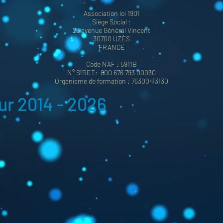
Association loi 1901
Siège Social :
26 avenue Général Vincent
30700 UZÈS
FRANCE
Code NAF : 5911B
N° SIRET: 800 676 793 00030
Organisme de formation : 76300413130
r 2014 - 2026