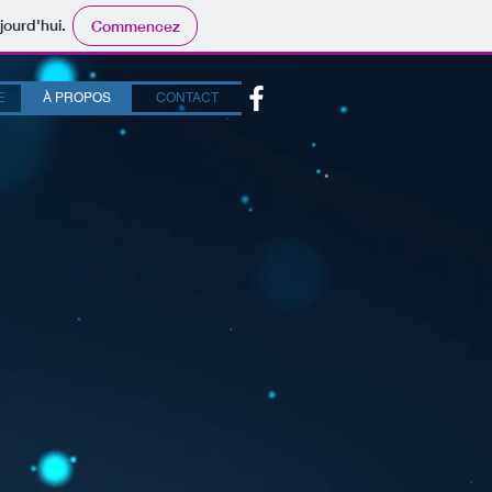
jourd'hui.
Commencez
E
À PROPOS
CONTACT